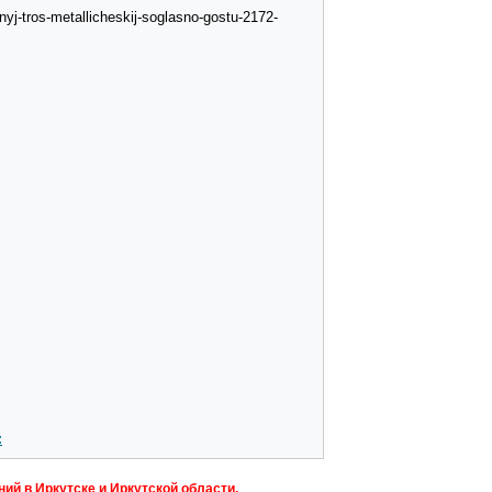
yj-tros-metallicheskij-soglasno-gostu-2172-
:
ий в Иркутске и Иркутской области.