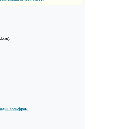
o.ru):
анадий вольфрам