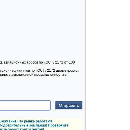
ка авиационных тросов по ГОСТу 2172 от 100
иационных канатов по ГОСТу 2172 диаметром от
равило, в авиационной промышленности в
Внимание! На рынке работают
подозрительные компании! Проверяйте
возможных контрагентов!