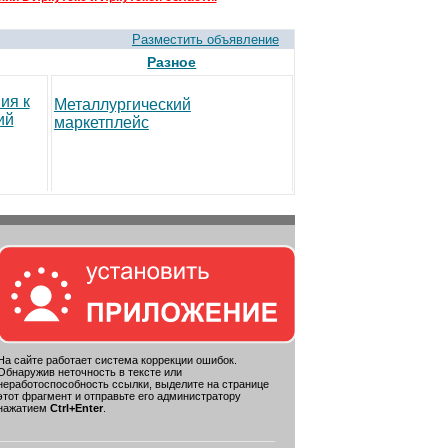
Разместить объявление
Разное
ия к
Металлургический
ий
маркетплейс
На сайте работает система коррекции ошибок.
Обнаружив неточность в тексте или
неработоспособность ссылки, выделите на странице
этот фрагмент и отправьте его администратору
нажатием
Ctrl+Enter
.