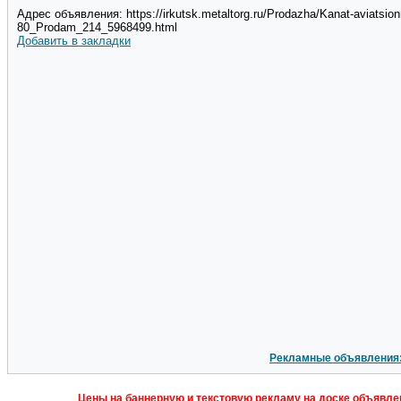
Адрес объявления: https://irkutsk.metaltorg.ru/Prodazha/Kanat-aviatsionn
80_Prodam_214_5968499.html
Добавить в закладки
Рекламные объявления
Цены на баннерную и текстовую рекламу на доске объявлен